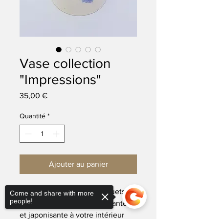
Vase collection
"Impressions"
Prix
35,00 €
Quantité
*
Ajouter au panier
Mettez en valeur vos bouquets 
Come and share with more
people!
et ajoutez une touche élégante 
et japonisante à votre intérieur 