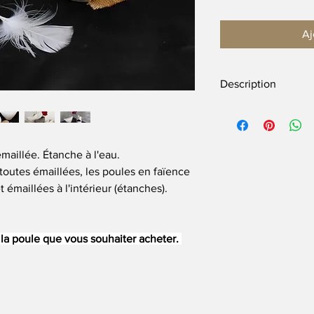
Aj
Description
H moyenne 10 cm 
L moyenne 20 cm
Attention : Les dimen
maillée. Étanche à l'eau.
car il s'agit d'un travai
toutes émaillées, les poules en faïence 
t émaillées à l'intérieur (étanches).
la poule que vous souhaiter acheter. 