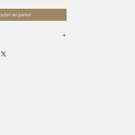
outer au panier
sions peuvent légèrement varier 
l artisanal 